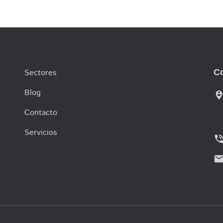
Sectores
C
Blog
person_pin_cir
Contacto
Servicios
phone_in_ta
emai