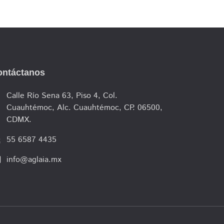
ontáctanos
cle
Calle Río Sena 63, Piso 4, Col.
Cuauhtémoc, Alc. Cuauhtémoc, CP. 06500,
CDMX.
lk
55 6587 4435
l
info@aglaia.mx