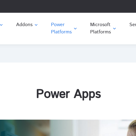
Addons
Microsoft
Ser
and_more
expand_more
expand_more
expand_more
Platforms
Power
Platforms
Power Apps