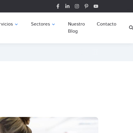
vicios
Sectores
Nuestro
Contacto
expand_more
expand_more
sear
Blog