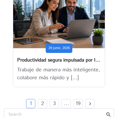
29 junio, 2026
Productividad segura impulsada por IA con Microsoft Dynamics 365 Mexico
Trabaje de manera más inteligente,
colabore más rápido y [...]
1
2
3
…
19
chevron_right
Search
search