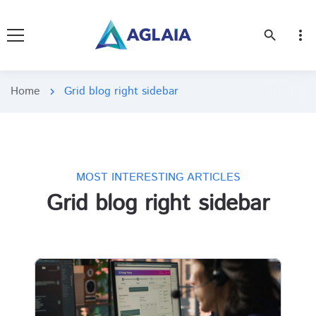
more_vert
search
Home
Grid blog right sidebar
chevron_right
MOST INTERESTING ARTICLES
Grid blog right sidebar