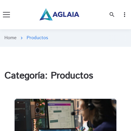
more_vert
search
Home
Productos
chevron_right
Categoría:
Productos