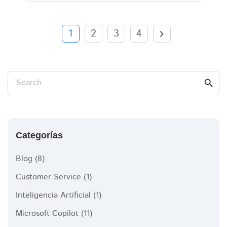
1
2
3
4
chevron_right
Search
search
Categorías
Blog
(8)
Customer Service
(1)
Inteligencia Artificial
(1)
Microsoft Copilot
(11)