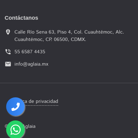
Contáctanos
person_pin_circle
Calle Río Sena 63, Piso 4, Col. Cuauhtémoc, Alc.
Cuauhtémoc, CP. 06500, CDMX.
phone_in_talk
55 6587 4435
email
info@aglaia.mx
Política de privacidad
© 2021 Aglaia