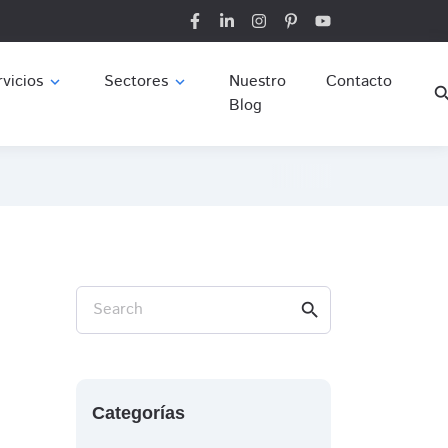
vicios
Sectores
Nuestro
Contacto
expand_more
expand_more
sear
Blog
Search
search
Categorías