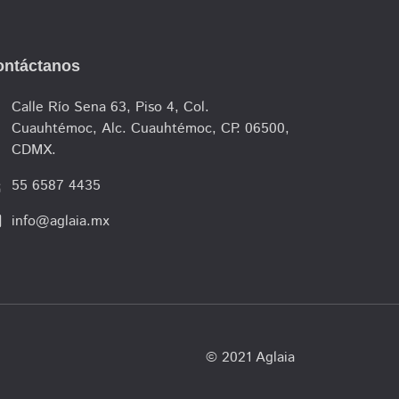
ontáctanos
cle
Calle Río Sena 63, Piso 4, Col.
Cuauhtémoc, Alc. Cuauhtémoc, CP. 06500,
CDMX.
lk
55 6587 4435
l
info@aglaia.mx
© 2021 Aglaia