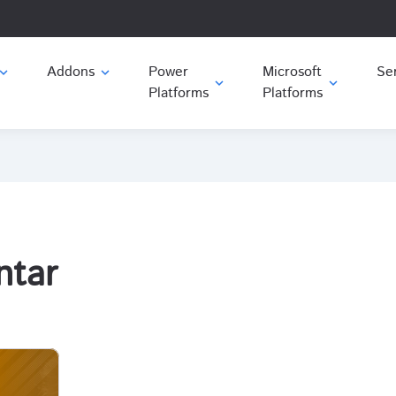
Addons
Power
Microsoft
Ser
and_more
expand_more
expand_more
expand_more
Platforms
Platforms
ntar