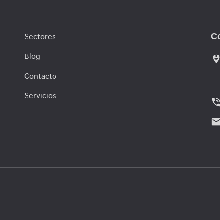
Sectores
C
Blog
person_pin_cir
Contacto
Servicios
phone_in_ta
emai