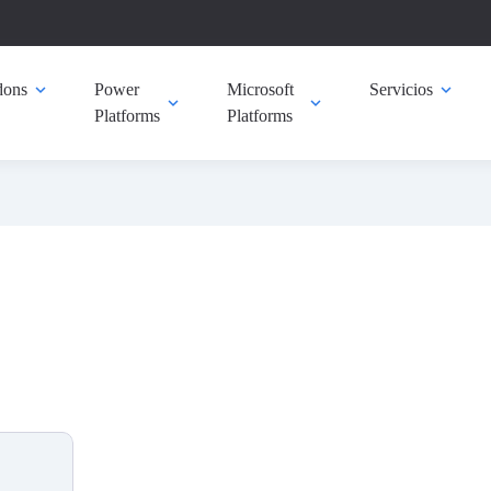
ons
expand_more
Power
Microsoft
Servicios
expand_more
expand_more
expand_more
Platforms
Platforms