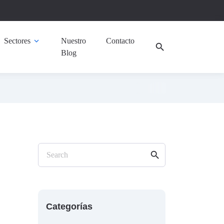
Sectores
expand_more
Nuestro
Contacto
search
Blog
search
Search
Categorías