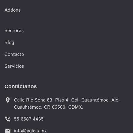
Addons
Sectores
Blog
Contacto
Servicios
Contáctanos
person_pin_circle
Calle Río Sena 63, Piso 4, Col. Cuauhtémoc, Alc.
Cuauhtémoc, CP. 06500, CDMX.
phone_in_talk
55 6587 4435
email
info@aglaia.mx