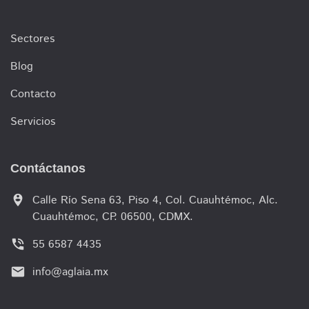
Sectores
Blog
Contacto
Servicios
Contáctanos
person_pin_circle
Calle Río Sena 63, Piso 4, Col. Cuauhtémoc, Alc.
Cuauhtémoc, CP. 06500, CDMX.
phone_in_talk
55 6587 4435
email
info@aglaia.mx