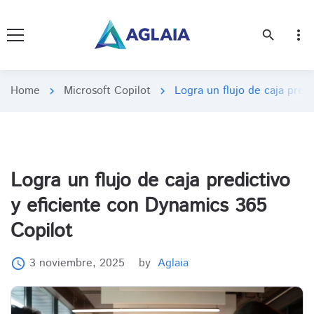
more_vert
search
Home
Microsoft Copilot
Logra un flujo de caja pred
chevron_right
chevron_right
Logra un flujo de caja predictivo
y eficiente con Dynamics 365
Copilot
3 noviembre, 2025
by
Aglaia
access_time