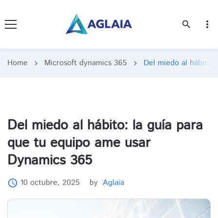
more_vert
search
Home
Microsoft dynamics 365
Del miedo al hábito:
chevron_right
chevron_right
Del miedo al hábito: la guía para
que tu equipo ame usar
Dynamics 365
10 octubre, 2025
by
Aglaia
access_time