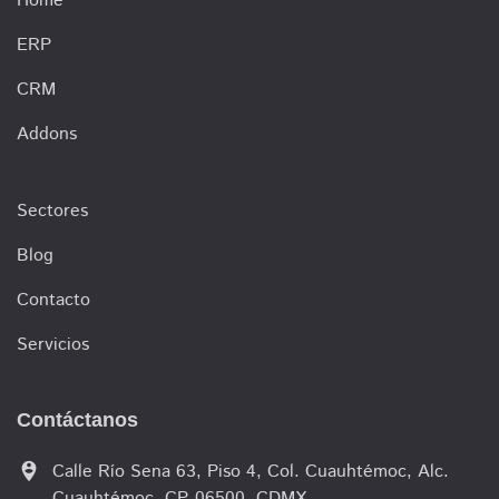
Home
ERP
CRM
Addons
Sectores
Blog
Contacto
Servicios
Contáctanos
person_pin_circle
Calle Río Sena 63, Piso 4, Col. Cuauhtémoc, Alc.
Cuauhtémoc, CP. 06500, CDMX.