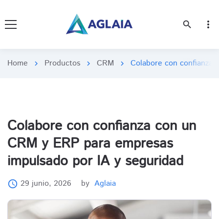
more_vert
search
Home
Productos
CRM
Colabore con confianza 
chevron_right
chevron_right
chevron_right
Colabore con confianza con un
CRM y ERP para empresas
impulsado por IA y seguridad
29 junio, 2026
by
Aglaia
access_time