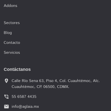
Addons
Sectores
Blog
Contacto
Servicios
Contáctanos
person_pin_circle
Calle Río Sena 63, Piso 4, Col. Cuauhtémoc, Alc.
Cuauhtémoc, CP. 06500, CDMX.
phone_in_talk
55 6587 4435
email
info@aglaia.mx