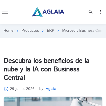
more_vert
search
Home
Productos
ERP
Microsoft Business Centr
chevron_right
chevron_right
chevron_right
Descubra los beneficios de la
nube y la IA con Business
Central
29 junio, 2026
by
Aglaia
access_time