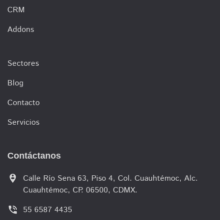
CRM
Addons
Sectores
Blog
Contacto
Servicios
Contáctanos
person_pin_circle
Calle Río Sena 63, Piso 4, Col. Cuauhtémoc, Alc.
Cuauhtémoc, CP. 06500, CDMX.
phone_in_talk
55 6587 4435