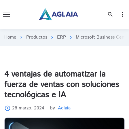
more_vert
search
Home
Productos
ERP
Microsoft Business Centr
chevron_right
chevron_right
chevron_right
4 ventajas de automatizar la
fuerza de ventas con soluciones
tecnológicas e IA
28 marzo, 2024
by
Aglaia
access_time