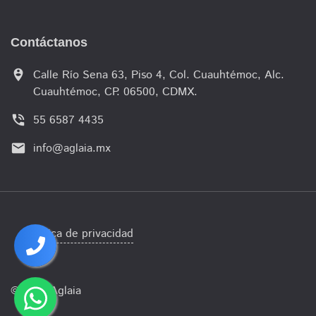
Contáctanos
person_pin_circle
Calle Río Sena 63, Piso 4, Col. Cuauhtémoc, Alc.
Cuauhtémoc, CP. 06500, CDMX.
phone_in_talk
55 6587 4435
email
info@aglaia.mx
Política de privacidad
© 2021 Aglaia