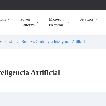
ons
expand_more
Power
Microsoft
Servicios
expand_more
expand_more
expand_more
Platforms
Platforms
Minorista
chevron_right
Business Central y la Inteligencia Artificial
eligencia Artificial