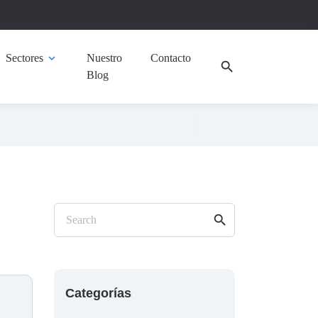
Sectores
expand_more
Nuestro
Contacto
search
Blog
search
Search
Categorías