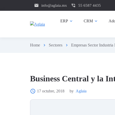
email
phone_in_talk
info@aglaia.mx
55 6587 4435
ERP
expand_more
CRM
expand_more
Add
Home
chevron_right
Sectores
chevron_right
Empresas Sector Industria 
Business Central y la Int
access_time
17 octubre, 2018
by
Aglaia